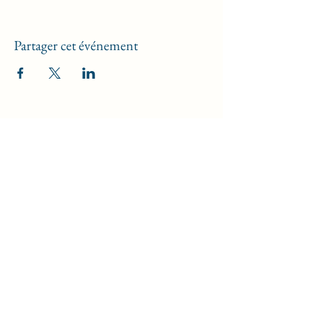
Partager cet événement
Kréat'Ive , l'Art d'E VIe
Formulaire d'abonnement
newsletters
Envoyer