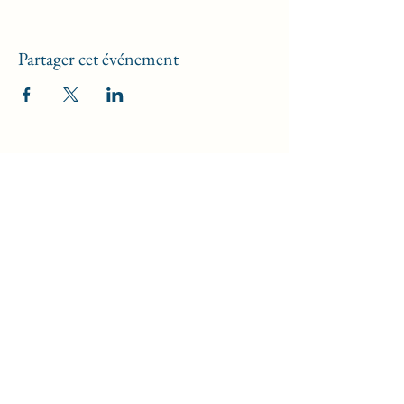
Partager cet événement
Kréat'Ive , l'Art d'E VIe
Formulaire d'abonnement
newsletters
Envoyer