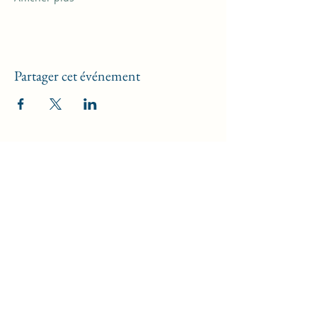
Partager cet événement
Kréat'Ive , l'Art d'E VIe
Formulaire d'abonnement
newsletters
Envoyer