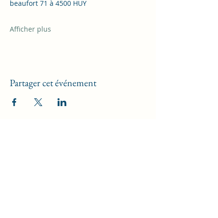
beaufort 71 à 4500 HUY
Afficher plus
Partager cet événement
Kréat'Ive , l'Art d'E VIe
Formulaire d'abonnement
newsletters