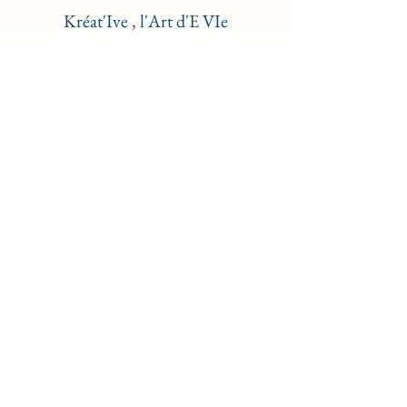
Kréat'Ive , l'Art d'E VIe
Formulaire d'abonnement
newsletters
Envoyer
kreat.ive.evi@gmail.com
+32-(0) 492 22 11 74
Atelier La Quincaillerie de l'Âme: Place du
Tilleul 10 4500 HUY