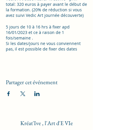
total: 320 euros à payer avant le début de
la formation. (20% de réduction si vous
avez suivi Vedic Art journée découverte)
5 jours de 10 à 16 hrs à fixer apd
16/01/2023 et ce à raison de 1
fois/semaine .
Si les dates/jours ne vous conviennent
pas, il est possible de fixer des dates
ensemble, il est possible aussi au lieu
des matinées/journées, de la faire en
soirée, weekend... N'hésitez pas à me
contacter
Partager cet événement
Pour plus d'informations (explications -
méthode et matériel)​: Voir la page Vedic
Art
Kréat'Ive , l'Art d'E VIe