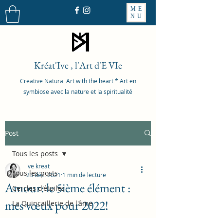
ME
NU
Kréat'Ive , l'Art d'E VIe
Creative Natural Art with the heart * Art en
symbiose avec la nature et la spiritualité
Post
Tous les posts
ive kreat
Tous les posts
23 déc. 2021
1 min de lecture
Amour: le 5ième élément :
Cercles d'étoiles
mes vœux pour 2022!
La Quincaillerie de l'âme