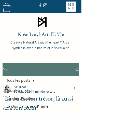
ME
NU
Kréat'Ive , l'Art d'E VIe
Creative Natural Art with the heart * Art en
symbiose avec la nature et la spiritualité
Post
Tous les posts
ive kreat
Tous les posts
30 déc. 2024
4 min de lecture
"Là où est ton trésor, là aussi
Cercles d'étoiles
sera ton cœur"
La Quincaillerie de l'âme