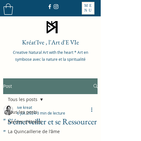
ME
NU
Kréat'Ive , l'Art d'E VIe
Creative Natural Art with the heart * Art en
symbiose avec la nature et la spiritualité
Post
Tous les posts
ive kreat
Tous les posts
6 juil. 2024
3 min de lecture
" S'émerveiller et se Ressourcer
Cercles d'étoiles
"
La Quincaillerie de l'âme