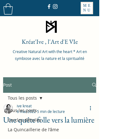
ME
NU
Kréat'Ive , l'Art d'E VIe
Creative Natural Art with the heart * Art en
symbiose avec la nature et la spiritualité
Post
Tous les posts
ive kreat
Tous les posts
6 mai 2022
5 min de lecture
Une quête folle vers la lumière
Cercles d'étoiles
La Quincaillerie de l'âme