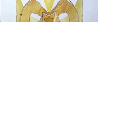
Previous
Next
Kréat'Ive , l'Art d'E VIe