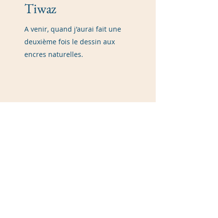
Tiwaz
A venir, quand j'aurai fait une
deuxième fois le dessin aux
encres naturelles.
Kréat'Ive , l'Art d'E VIe
Formulaire d'abonnement
newsletters
Envoyer